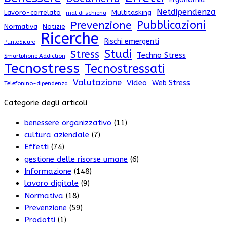
Netdipendenza
Lavoro-correlato
Multitasking
mal di schiena
Pubblicazioni
Prevenzione
Normativa
Notizie
Ricerche
Rischi emergenti
PuntoSicuro
Studi
Stress
Techno Stress
Smartphone Addiction
Tecnostress
Tecnostressati
Valutazione
Video
Web Stress
Telefonino-dipendenza
Categorie degli articoli
benessere organizzativo
(11)
cultura aziendale
(7)
Effetti
(74)
gestione delle risorse umane
(6)
Informazione
(148)
lavoro digitale
(9)
Normativa
(18)
Prevenzione
(59)
Prodotti
(1)