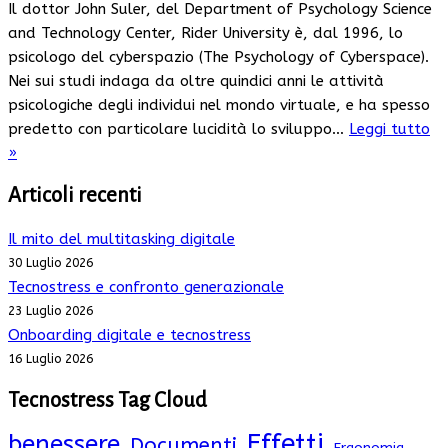
Il dottor John Suler, del Department of Psychology Science
and Technology Center, Rider University è, dal 1996, lo
psicologo del cyberspazio (The Psychology of Cyberspace).
Nei sui studi indaga da oltre quindici anni le attività
psicologiche degli individui nel mondo virtuale, e ha spesso
predetto con particolare lucidità lo sviluppo…
Leggi tutto
Omaggio
»
a
Articoli recenti
John
Suler
Il mito del multitasking digitale
lo
30 Luglio 2026
psicologo
Tecnostress e confronto generazionale
del
23 Luglio 2026
Cyberspazio.
Onboarding digitale e tecnostress
16 Luglio 2026
Tecnostress Tag Cloud
Effetti
benessere
Documenti
Ergonomia