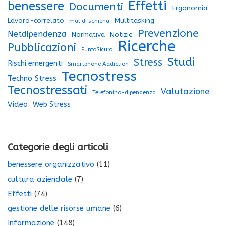
Effetti
benessere
Documenti
Ergonomia
Lavoro-correlato
Multitasking
mal di schiena
Prevenzione
Netdipendenza
Normativa
Notizie
Ricerche
Pubblicazioni
PuntoSicuro
Studi
Stress
Rischi emergenti
Smartphone Addiction
Tecnostress
Techno Stress
Tecnostressati
Valutazione
Telefonino-dipendenza
Video
Web Stress
Categorie degli articoli
benessere organizzativo
(11)
cultura aziendale
(7)
Effetti
(74)
gestione delle risorse umane
(6)
Informazione
(148)