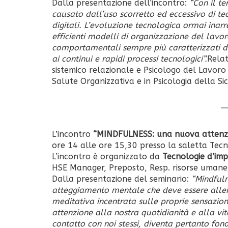
Dalla presentazione dell’incontro:
“Con il te
causato dall’uso scorretto ed eccessivo di te
digitali. L’evoluzione tecnologica ormai inarr
efficienti modelli di organizzazione del lavo
comportamentali sempre più caratterizzati da l
ai continui e rapidi processi tecnologici”.
Relat
sistemico relazionale e Psicologo del Lavoro 
Salute Organizzativa e in Psicologia della Si
L’incontro
“MINDFULNESS: una nuova attenzi
ore 14 alle ore 15,30 presso la saletta Tecn
L’incontro è organizzato da
Tecnologie d’im
HSE Manager, Preposto, Resp. risorse umane
Dalla presentazione del seminario:
“Mindfuln
atteggiamento mentale che deve essere allen
meditativa incentrata sulle proprie sensazioni
attenzione alla nostra quotidianità e alla vita
contatto con noi stessi, diventa pertanto fo