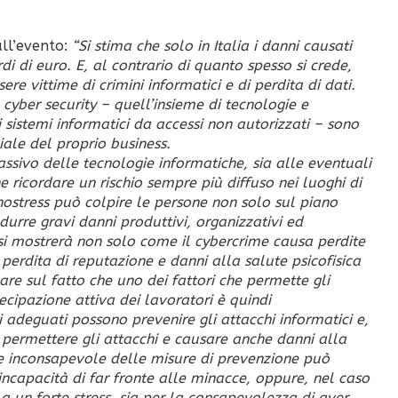
ull’evento:
“Si stima che solo in Italia i danni causati
i di euro. E, al contrario di quanto spesso si crede,
re vittime di crimini informatici e di perdita di dati.
 cyber security – quell’insieme di tecnologie e
sistemi informatici da accessi non autorizzati – sono
ale del proprio business.
assivo delle tecnologie informatiche, sia alle eventuali
e ricordare un rischio sempre più diffuso nei luoghi di
nostress può colpire le persone non solo sul piano
durre gravi danni produttivi, organizzativi ed
si mostrerà non solo come il cybercrime causa perdite
perdita di reputazione e danni alla salute psicofisica
lare sul fatto che uno dei fattori che permette gli
ecipazione attiva dei lavoratori è quindi
deguati possono prevenire gli attacchi informatici e,
permettere gli attacchi e causare anche danni alla
re inconsapevole delle misure di prevenzione può
incapacità di far fronte alle minacce, oppure, nel caso
 a un forte stress, sia per la consapevolezza di aver