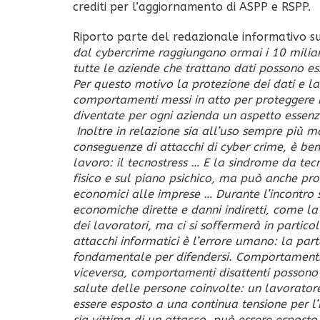
crediti per l’aggiornamento di ASPP e RSPP.
Riporto parte del redazionale informativo s
dal cybercrime raggiungano ormai i 10 miliard
tutte le aziende che trattano dati possono esse
Per questo motivo la protezione dei dati e la
comportamenti messi in atto per proteggere i 
diventate per ogni azienda un aspetto essenzi
Inoltre in relazione sia all’uso sempre più m
conseguenze di attacchi di cyber crime, è ben
lavoro: il tecnostress … E la sindrome da tec
fisico e sul piano psichico, ma può anche pro
economici alle imprese … Durante l’incontro 
economiche dirette e danni indiretti, come la 
dei lavoratori, ma ci si soffermerà in partico
attacchi informatici è l’errore umano: la part
fondamentale per difendersi. Comportamenti a
viceversa, comportamenti disattenti possono 
salute delle persone coinvolte: un lavorato
essere esposto a una continua tensione per l’
sia vittima di un attacco, può essere esposto