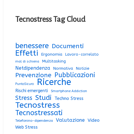
Tecnostress Tag Cloud
benessere
Documenti
Effetti
Ergonomia
Lavoro-correlato
Multitasking
mal di schiena
Netdipendenza
Normativa
Notizie
Pubblicazioni
Prevenzione
Ricerche
PuntoSicuro
Rischi emergenti
Smartphone Addiction
Studi
Stress
Techno Stress
Tecnostress
Tecnostressati
Valutazione
Video
Telefonino-dipendenza
Web Stress