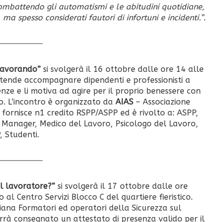
ombattendo gli automatismi e le abitudini quotidiane,
, ma spesso considerati fautori di infortuni e incidenti.”
.
 lavorando”
si svolgerà il 16 ottobre dalle ore 14 alle
intende accompagnare dipendenti e professionisti a
ze e li motiva ad agire per il proprio benessere con
so. L’incontro è organizzato da
AIAS
– Associazione
 fornisce n1 credito RSPP/ASPP ed è rivolto a: ASPP,
E Manager, Medico del Lavoro, Psicologo del Lavoro,
, Studenti.
il lavoratore?”
si svolgerà il 17 ottobre dalle ore
al Centro Servizi Blocco C del quartiere fieristico.
liana Formatori ed operatori della Sicurezza sul
errà consegnato un attestato di presenza valido per il