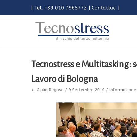
| Tel. +39 010 7965772 |
Contattaci
|
Vai
al
contenuto
Tecnostress e Multitasking: s
Lavoro di Bologna
di
Giulio Regosa
9 Settembre 2019
Informazione