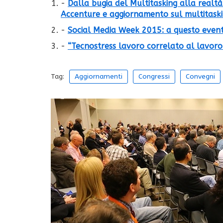
-
Dalla bugia del Multitasking alla realtà 
Accenture e aggiornamento sul multitask
-
Social Media Week 2015: a questo evento
-
“Tecnostress lavoro correlato al lavor
Tag:
Aggiornamenti
Congressi
Convegni