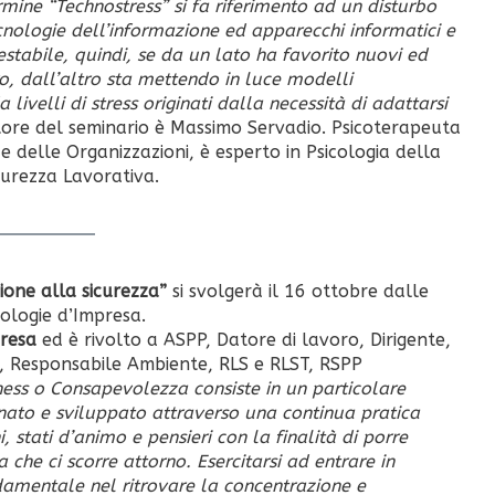
rmine “Technostress” si fa riferimento ad un disturbo
cnologie dell’informazione ed apparecchi informatici e
estabile, quindi, se da un lato ha favorito nuovi ed
ro, dall’altro sta mettendo in luce modelli
ivelli di stress originati dalla necessità di adattarsi
ore del seminario è Massimo Servadio. Psicoterapeuta
e delle Organizzazioni, è esperto in Psicologia della
curezza Lavorativa.
one alla sicurezza”
si svolgerà il 16 ottobre dalle
ologie d’Impresa.
presa
ed è rivolto a ASPP, Datore di lavoro, Dirigente,
, Responsabile Ambiente, RLS e RLST, RSPP
ess o Consapevolezza consiste in un particolare
ato e sviluppato attraverso una continua pratica
, stati d’animo e pensieri con la finalità di porre
 che ci scorre attorno. Esercitarsi ad entrare in
ndamentale nel ritrovare la concentrazione e