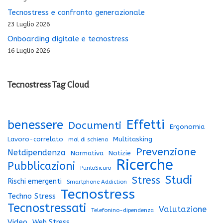
Tecnostress e confronto generazionale
23 Luglio 2026
Onboarding digitale e tecnostress
16 Luglio 2026
Tecnostress Tag Cloud
Effetti
benessere
Documenti
Ergonomia
Lavoro-correlato
Multitasking
mal di schiena
Prevenzione
Netdipendenza
Normativa
Notizie
Ricerche
Pubblicazioni
PuntoSicuro
Studi
Stress
Rischi emergenti
Smartphone Addiction
Tecnostress
Techno Stress
Tecnostressati
Valutazione
Telefonino-dipendenza
Video
Web Stress