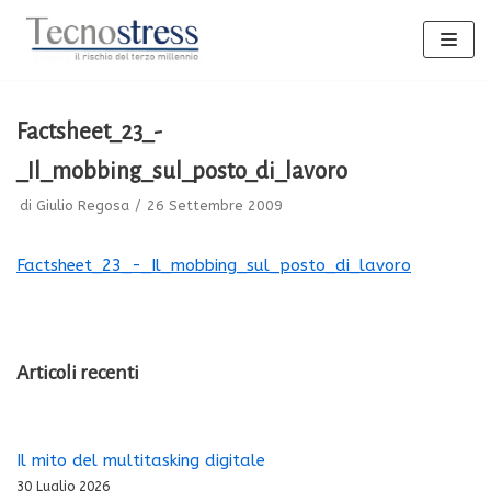
Vai
al
contenuto
Factsheet_23_-
_Il_mobbing_sul_posto_di_lavoro
di
Giulio Regosa
26 Settembre 2009
Factsheet_23_-_Il_mobbing_sul_posto_di_lavoro
Articoli recenti
Il mito del multitasking digitale
30 Luglio 2026