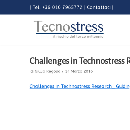
| Tel. +39 010 7965772 |
Contattaci
|
Vai
al
contenuto
Challenges in Technostress 
di
Giulio Regosa
14 Marzo 2016
Challenges in Technostress Research_ Guidi