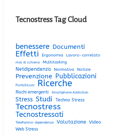
Tecnostress Tag Cloud
benessere
Documenti
Effetti
Ergonomia
Lavoro-correlato
Multitasking
mal di schiena
Netdipendenza
Normativa
Notizie
Pubblicazioni
Prevenzione
Ricerche
PuntoSicuro
Rischi emergenti
Smartphone Addiction
Studi
Stress
Techno Stress
Tecnostress
Tecnostressati
Valutazione
Video
Telefonino-dipendenza
Web Stress