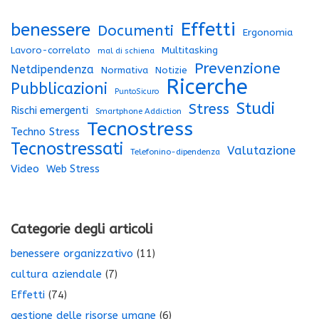
Effetti
benessere
Documenti
Ergonomia
Lavoro-correlato
Multitasking
mal di schiena
Prevenzione
Netdipendenza
Normativa
Notizie
Ricerche
Pubblicazioni
PuntoSicuro
Studi
Stress
Rischi emergenti
Smartphone Addiction
Tecnostress
Techno Stress
Tecnostressati
Valutazione
Telefonino-dipendenza
Video
Web Stress
Categorie degli articoli
benessere organizzativo
(11)
cultura aziendale
(7)
Effetti
(74)
gestione delle risorse umane
(6)