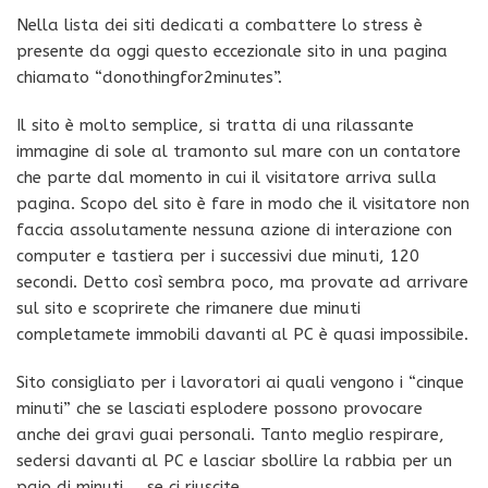
Nella lista dei siti dedicati a combattere lo stress è
presente da oggi questo eccezionale sito in una pagina
chiamato “donothingfor2minutes”.
Il sito è molto semplice, si tratta di una rilassante
immagine di sole al tramonto sul mare con un contatore
che parte dal momento in cui il visitatore arriva sulla
pagina. Scopo del sito è fare in modo che il visitatore non
faccia assolutamente nessuna azione di interazione con
computer e tastiera per i successivi due minuti, 120
secondi. Detto così sembra poco, ma provate ad arrivare
sul sito e scoprirete che rimanere due minuti
completamete immobili davanti al PC è quasi impossibile.
Sito consigliato per i lavoratori ai quali vengono i “cinque
minuti” che se lasciati esplodere possono provocare
anche dei gravi guai personali. Tanto meglio respirare,
sedersi davanti al PC e lasciar sbollire la rabbia per un
paio di minuti … se ci riuscite.