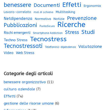
Effetti
benessere
Documenti
Ergonomia
Lavoro-correlato
Multitasking
mal di schiena
Prevenzione
Netdipendenza
Normativa
Notizie
Ricerche
Pubblicazioni
PuntoSicuro
Studi
Stress
Rischi emergenti
Smartphone Addiction
Tecnostress
Techno Stress
Tecnostressati
Valutazione
Telefonino-dipendenza
Video
Web Stress
Categorie degli articoli
benessere organizzativo
(11)
cultura aziendale
(7)
Effetti
(74)
gestione delle risorse umane
(6)