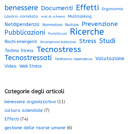
Effetti
benessere
Documenti
Ergonomia
Lavoro-correlato
Multitasking
mal di schiena
Prevenzione
Netdipendenza
Normativa
Notizie
Ricerche
Pubblicazioni
PuntoSicuro
Studi
Stress
Rischi emergenti
Smartphone Addiction
Tecnostress
Techno Stress
Tecnostressati
Valutazione
Telefonino-dipendenza
Video
Web Stress
Categorie degli articoli
benessere organizzativo
(11)
cultura aziendale
(7)
Effetti
(74)
gestione delle risorse umane
(6)