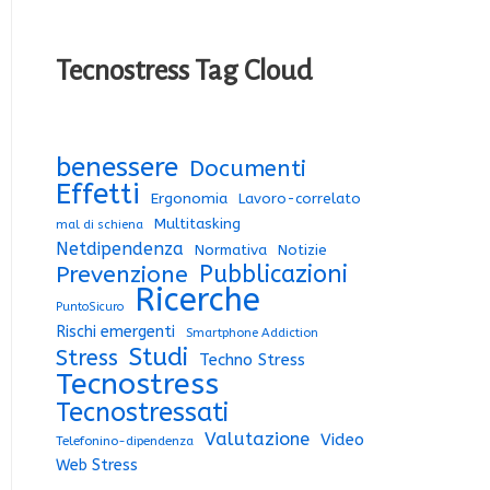
Tecnostress Tag Cloud
benessere
Documenti
Effetti
Ergonomia
Lavoro-correlato
Multitasking
mal di schiena
Netdipendenza
Normativa
Notizie
Pubblicazioni
Prevenzione
Ricerche
PuntoSicuro
Rischi emergenti
Smartphone Addiction
Studi
Stress
Techno Stress
Tecnostress
Tecnostressati
Valutazione
Video
Telefonino-dipendenza
Web Stress