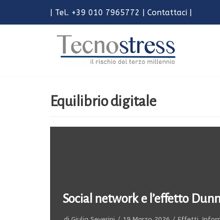
| Tel. +39 010 7965772 |
Contattaci
|
Vai
al
contenuto
Equilibrio digitale
Social network e l’effetto Du
di
Giulia Severini
19 Marzo 2026
Effetti
,
Info