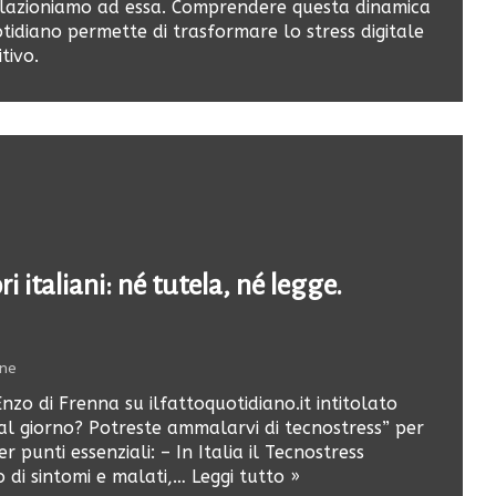
 relazioniamo ad essa. Comprendere questa dinamica
idiano permette di trasformare lo stress digitale
tivo.
i italiani: né tutela, né legge.
one
Enzo di Frenna su ilfattoquotidiano.it intitolato
al giorno? Potreste ammalarvi di tecnostress” per
 punti essenziali: – In Italia il Tecnostress
 di sintomi e malati,…
Leggi tutto »